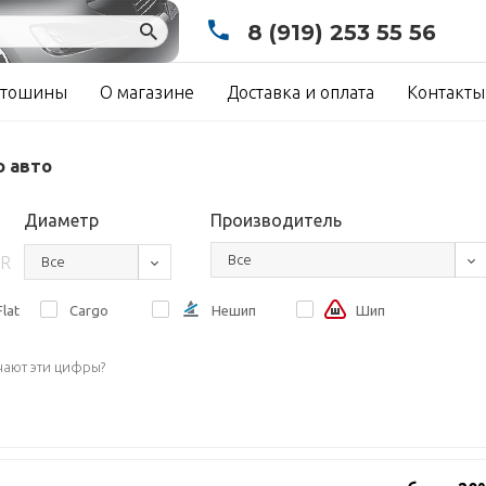
8 (919) 253 55 56
тошины
О магазине
Доставка и оплата
Контакты
о авто
Диаметр
Производитель
Все
R
Все
lat
Cargo
Нешип
Шип
чают эти цифры?