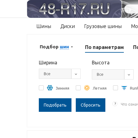
Шины
Диски
Грузовые шины
Мо
Подбор
шин
По параметрам
П
Ширина
Высота
Все
Все
Зимняя
Летняя
RunF
?
Что озна
Сбросить